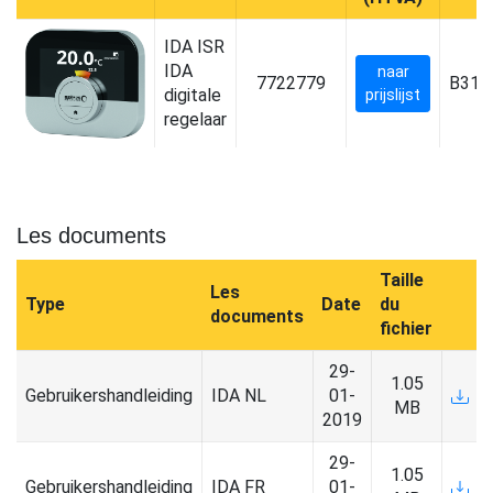
IDA ISR
IDA
naar
7722779
B31
digitale
prijslijst
regelaar
Les documents
Taille
Les
Type
Date
du
documents
fichier
29-
1.05
Gebruikershandleiding
IDA NL
01-
MB
2019
29-
1.05
Gebruikershandleiding
IDA FR
01-