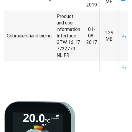
MB
2019
Product
and user
information
01-
1.29
Gebruikershandleiding
Interface
08-
MB
GTW 16 17
2017
7722779
NL FR