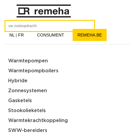
NL
|
FR
CONSUMENT
REMEHA.BE
Warmtepompen
Warmtepompboilers
Hybride
Zonnesystemen
Gasketels
Stookolieketels
Warmtekrachtkoppeling
SWW-bereiders