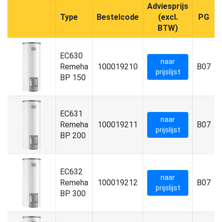
Adviesprijs
Type
Bestelcode
(excl.
PG
BTW)
EC630
naar
Remeha
100019210
B07
prijslijst
BP 150
EC631
naar
Remeha
100019211
B07
prijslijst
BP 200
EC632
naar
Remeha
100019212
B07
prijslijst
BP 300