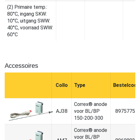
(2) Primaire temp.:
80°C, ingang SKW:
10°C, uitgang SWW:
40°C, voorraad SWW:
60°C
Accessoires
Collo
Type
Bestelcode
Correx® anode
AJ38
voor BL/BP
89757752
150-200-300
Correx® anode
voor BL/BP