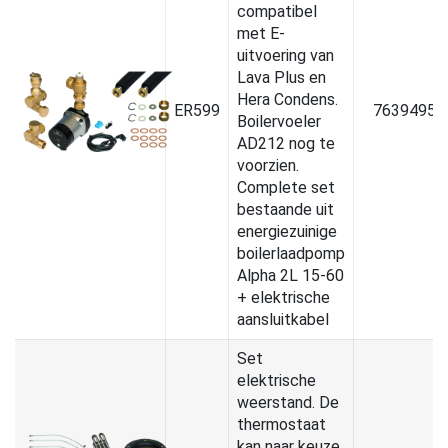
compatibel
met E-
uitvoering van
Lava Plus en
Hera Condens.
ER599
7639495
Boilervoeler
AD212 nog te
voorzien.
Complete set
bestaande uit
energiezuinige
boilerlaadpomp
Alpha 2L 15-60
+ elektrische
aansluitkabel
Set
elektrische
weerstand. De
thermostaat
kan naar keuze