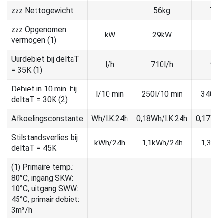
zzz Nettogewicht
56kg
73
zzz Opgenomen
kW
29kW
3
vermogen (1)
Uurdebiet bij deltaT
l/h
710l/h
96
= 35K (1)
Debiet in 10 min. bij
l/10 min
250l/10 min
340l
deltaT = 30K (2)
Afkoelingsconstante
Wh/l.K.24h
0,18Wh/l.K.24h
0,17Wh
Stilstandsverlies bij
kWh/24h
1,1kWh/24h
1,3k
deltaT = 45K
(1) Primaire temp.:
80°C, ingang SKW:
10°C, uitgang SWW:
45°C, primair debiet:
3m³/h