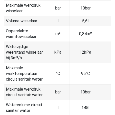
Maximale werkdruk
bar
10bar
1
wisselaar
Volume wisselaar
l
5,6l
Oppervlakte
m²
0,84m²
1
warmtewisselaar
Waterzijdige
weerstand wisselaar
kPa
12kPa
1
bij 3m³/h
Maximale
werktemperatuur
°C
95°C
9
circuit sanitair water
Maximale werkdruk
bar
10bar
1
circuit sanitair water
Watervolume circuit
l
145l
1
sanitair water