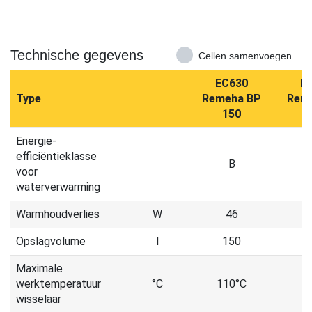
Technische gegevens
Cellen samenvoegen
EC630
E
Type
Remeha BP
Rem
150
Energie-
efficiëntieklasse
B
voor
waterverwarming
Warmhoudverlies
W
46
Opslagvolume
l
150
Maximale
werktemperatuur
°C
110°C
1
wisselaar