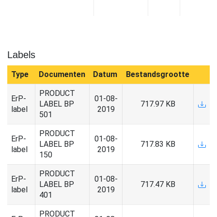
Labels
Type
Documenten
Datum
Bestandsgrootte
PRODUCT
ErP-
01-08-
LABEL BP
717.97 KB
label
2019
501
PRODUCT
ErP-
01-08-
LABEL BP
717.83 KB
label
2019
150
PRODUCT
ErP-
01-08-
LABEL BP
717.47 KB
label
2019
401
PRODUCT