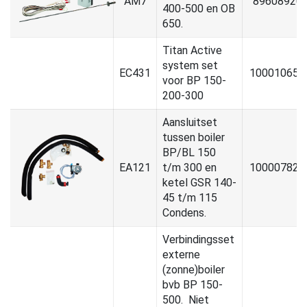
AM7
89608920
400-500 en OB
650.
Titan Active
system set
EC431
100010652
voor BP 150-
200-300
Aansluitset
tussen boiler
BP/BL 150
EA121
t/m 300 en
100007827
ketel GSR 140-
45 t/m 115
Condens.
Verbindingsset
externe
(zonne)boiler
bvb BP 150-
500. Niet