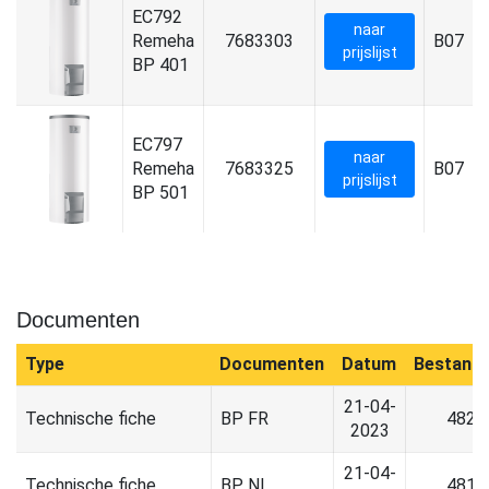
EC792
naar
Remeha
7683303
B07
prijslijst
BP 401
EC797
naar
Remeha
7683325
B07
prijslijst
BP 501
Documenten
Type
Documenten
Datum
Bestand
21-04-
Technische fiche
BP FR
482.
2023
21-04-
Technische fiche
BP NL
481.