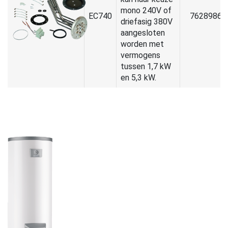
mono 240V of
EC740
7628986
driefasig 380V
aangesloten
worden met
vermogens
tussen 1,7 kW
en 5,3 kW.