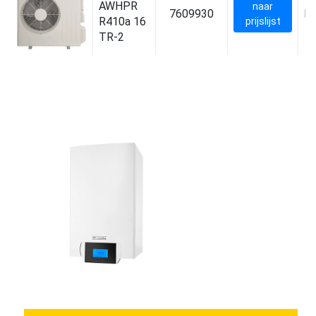
AWHPR
naar
7609930
B
R410a 16
prijslijst
TR-2