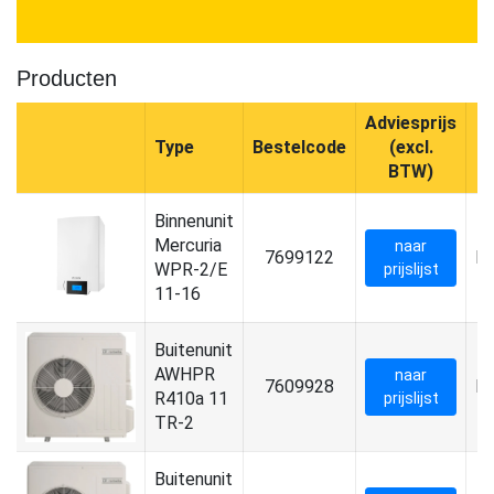
Producten
Adviesprijs
Type
Bestelcode
(excl.
P
BTW)
Binnenunit
Mercuria
naar
7699122
B
WPR-2/E
prijslijst
11-16
Buitenunit
AWHPR
naar
7609928
B
R410a 11
prijslijst
TR-2
Buitenunit