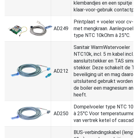
klembandjes en een spuitje m
klaar-voor-gebruik contactpa
Printplaat + voeler voor cv-kr
AD249
met mengkraan. Aanlegvoeler
type NTC 10kOhm à 25°C.
Sanitair WarmWatervoeler
NTC10k, incl. 5 m kabel incl.
aansluitstekker en TAS simula
stekker. Deze schakelt de T
AD212
beveiliging uit en mag daarom
uitsluitend gebruikt worden a
de boiler een magnesium ano
heeft.
Dompelvoeler type NTC 10k
AD250
à 25°C Voor temperatuurmeti
van vertrek ketel of cascade.
BUS-verbindingskabel (lengte