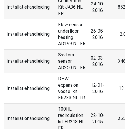
Connection
24-10-
Installatiehandleiding
Kit JA36 NL
852.
2016
FR
Flow sensor
underfloor
26-05-
Installatiehandleiding
2.0
heating
2016
AD199 NL FR
System
02-03-
Installatiehandleiding
sensor
348.
2016
AD250 NL FR
DHW
expansion
12-01-
Installatiehandleiding
13.5
vessel kit
2016
ER233 NL FR
100HL
recirculation
22-10-
Installatiehandleiding
355.
kit ER218 NL
2015
FR