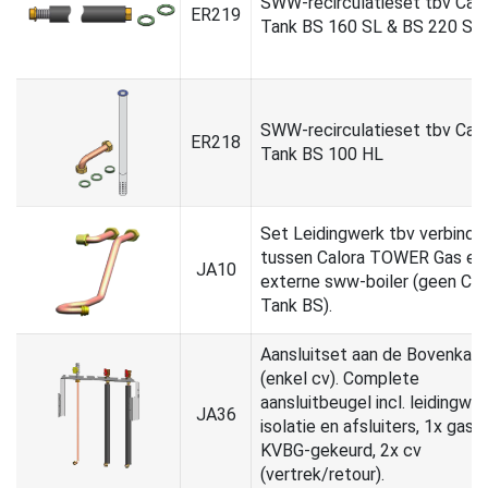
SWW-recirculatieset tbv Calo
ER219
Tank BS 160 SL & BS 220 SH
SWW-recirculatieset tbv Calo
ER218
Tank BS 100 HL
Set Leidingwerk tbv verbindi
tussen Calora TOWER Gas en
JA10
externe sww-boiler (geen Cal
Tank BS).
Aansluitset aan de Bovenkant
(enkel cv). Complete
aansluitbeugel incl. leidingwer
JA36
isolatie en afsluiters, 1x gas
KVBG-gekeurd, 2x cv
(vertrek/retour).