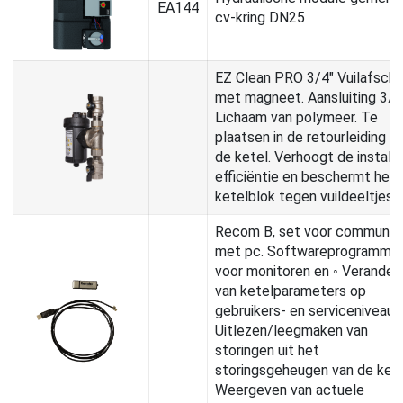
EA144
cv-kring DN25
EZ Clean PRO 3/4" Vuilafsche
met magneet. Aansluiting 3/4
Lichaam van polymeer. Te
plaatsen in de retourleiding v
de ketel. Verhoogt de installa
efficiëntie en beschermt het
ketelblok tegen vuildeeltjes.
Recom B, set voor communic
met pc. Softwareprogramma
voor monitoren en ◦ Verander
van ketelparameters op
gebruikers- en serviceniveau, 
Uitlezen/leegmaken van
storingen uit het
storingsgeheugen van de ketel
Weergeven van actuele