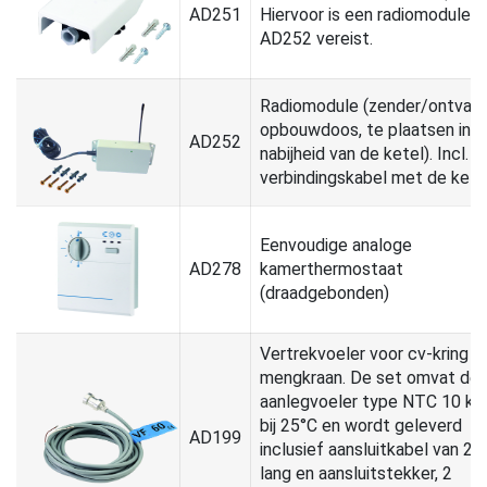
AD251
Hiervoor is een radiomodule
AD252 vereist.
Radiomodule (zender/ontvan
opbouwdoos, te plaatsen in d
AD252
nabijheid van de ketel). Incl.
verbindingskabel met de ketel
Eenvoudige analoge
AD278
kamerthermostaat
(draadgebonden)
Vertrekvoeler voor cv-kring 
mengkraan. De set omvat de
aanlegvoeler type NTC 10 k
bij 25°C en wordt geleverd
AD199
inclusief aansluitkabel van 2,
lang en aansluitstekker, 2