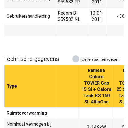
S59582 FR
2011
Recom B
10-01-
Gebruikershandleiding
438.
S59582 NL
2011
Technische gegevens
Cellen samenvoegen
Remeha
R
Calora
C
TOWER Gas
TOW
Type
15 Si + Calora
25 Si
Tank BS 160
Tank
SL AllinOne
SL 
Ruimteverwarming
Nominaal vermogen bij
3-14,9kW
5-