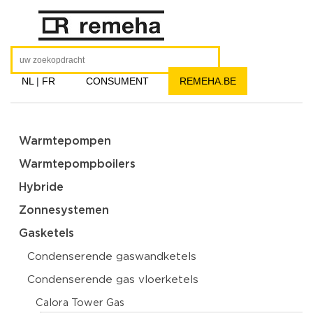
NL
|
FR
CONSUMENT
REMEHA.BE
Warmtepompen
Warmtepompboilers
Hybride
Zonnesystemen
Gasketels
Condenserende gaswandketels
Condenserende gas vloerketels
Calora Tower Gas