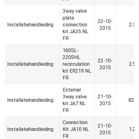
3way valve
plate
22-10-
Installatiehandleiding
connection
2.3
2015
kit JA35 NL
FR
160SL-
220SHL
22-10-
Installatiehandleiding
recirculation
2.5
2015
kit ER219 NL
FR
External
3way valve
21-10-
Installatiehandleiding
820.
kit JA7 NL
2015
FR
Connection
21-10-
Installatiehandleiding
Kit JA10 NL
1.2
2015
FR