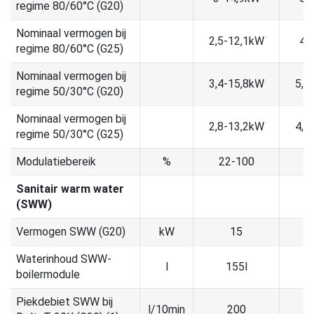
regime 80/60°C (G20)
Nominaal vermogen bij
2,5-12,1kW
4,
regime 80/60°C (G25)
Nominaal vermogen bij
3,4-15,8kW
5,6
regime 50/30°C (G20)
Nominaal vermogen bij
2,8-13,2kW
4,6
regime 50/30°C (G25)
Modulatiebereik
%
22-100
2
Sanitair warm water
(SWW)
Vermogen SWW (G20)
kW
15
Waterinhoud SWW-
l
155l
boilermodule
Piekdebiet SWW bij
l/10min
200