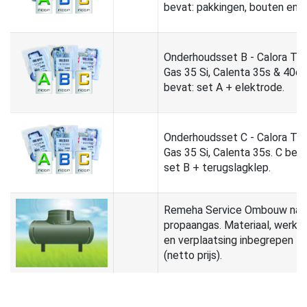
bevat: pakkingen, bouten en cl
Onderhoudsset B - Calora To
Gas 35 Si, Calenta 35s & 40c.
bevat: set A + elektrode.
Onderhoudsset C - Calora To
Gas 35 Si, Calenta 35s. C beva
set B + terugslagklep.
Remeha Service Ombouw naa
propaangas. Materiaal, werku
en verplaatsing inbegrepen
(netto prijs).