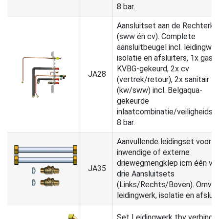
8 bar.
Aansluitset aan de Rechterka
(sww én cv). Complete
aansluitbeugel incl. leidingwer
isolatie en afsluiters, 1x gas
KVBG-gekeurd, 2x cv
JA28
(vertrek/retour), 2x sanitair
(kw/sww) incl. Belgaqua-
gekeurde
inlaatcombinatie/veiligheidsg
8 bar.
Aanvullende leidingset voor
inwendige of externe
driewegmengklep icm één va
JA35
drie Aansluitsets
(Links/Rechts/Boven). Omvat
leidingwerk, isolatie en afsluit
Set Leidingwerk tbv verbindi