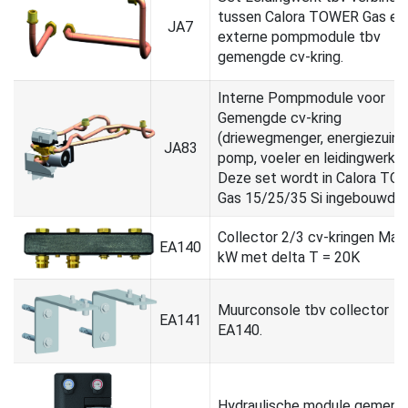
tussen Calora TOWER Gas en
JA7
externe pompmodule tbv
gemengde cv-kring.
Interne Pompmodule voor
Gemengde cv-kring
(driewegmenger, energiezuini
JA83
pomp, voeler en leidingwerk).
Deze set wordt in Calora T
Gas 15/25/35 Si ingebouwd.
Collector 2/3 cv-kringen Max
EA140
kW met delta T = 20K
Muurconsole tbv collector
EA141
EA140.
Hydraulische module gemeng