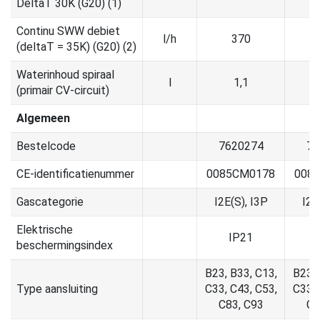
DeltaT 30K (G20) (1)
Continu SWW debiet
l/h
370
(deltaT = 35K) (G20) (2)
Waterinhoud spiraal
l
1,1
(primair CV-circuit)
Algemeen
Bestelcode
7620274
76
CE-identificatienummer
0085CM0178
008
Gascategorie
I2E(S), I3P
I2E
Elektrische
IP21
beschermingsindex
B23, B33, C13,
B23, 
Type aansluiting
C33, C43, C53,
C33, 
C83, C93
C8