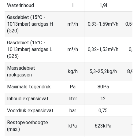
Waterinhoud
l
1,9l
Gasdebiet (15°C -
1013mbar) aardgas H
m³/h
0,33-1,59m³/h
0,55
(G20)
Gasdebiet (15°C -
1013mbar) aardgas L
m³/h
0,32-1,53m³/h
0,6
(G25)
Massadebiet
kg/h
5,3-25,2kg/h
8,9-
rookgassen
Maximale tegendruk
Pa
80Pa
1
Inhoud expansievat
liter
12
Voordruk expansievat
bar
0,75
Restopvoerhoogte
kPa
623kPa
10
(max.)