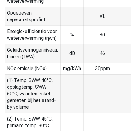
waterverwarming
Opgegeven
XL
capaciteitsprofiel
Energie-efficiëntie voor
%
80
waterverwarming (ƞwh)
Geluidsvermogenniveau,
dB
46
binnen (LWA)
NOx emissie (NOx)
mg/kWh
30ppm
3
(1) Temp. SWW 40°C,
opslagtemp. SWW
60°C, waarden enkel
gemeten bij het stand-
by volume
(2) Temp. SWW 45°C,
primaire temp. 80°C