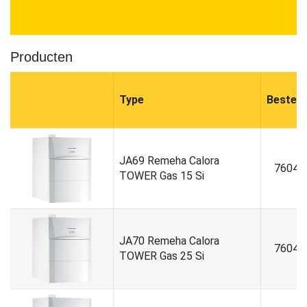
Producten
Type
Bestel
JA69 Remeha Calora
76047
TOWER Gas 15 Si
JA70 Remeha Calora
76047
TOWER Gas 25 Si