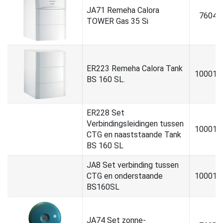
JA71 Remeha Calora
76047
TOWER Gas 35 Si
ER223 Remeha Calora Tank
100016
BS 160 SL.
ER228 Set
Verbindingsleidingen tussen
100016
CTG en naaststaande Tank
BS 160 SL
JA8 Set verbinding tussen
CTG en onderstaande
100017
BS160SL
JA74 Set zonne-