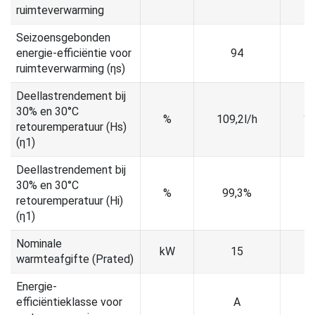
ruimteverwarming
Seizoensgebonden
energie-efficiëntie voor
94
ruimteverwarming (ƞs)
Deellastrendement bij
30% en 30°C
%
109,2l/h
10
retouremperatuur (Hs)
(ƞ1)
Deellastrendement bij
30% en 30°C
%
99,3%
9
retouremperatuur (Hi)
(ƞ1)
Nominale
kW
15
warmteafgifte (Prated)
Energie-
efficiëntieklasse voor
A