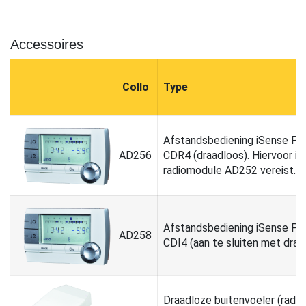
Accessoires
Collo
Type
Afstandsbediening iSense P
AD256
CDR4 (draadloos). Hiervoor is
radiomodule AD252 vereist.
Afstandsbediening iSense P
AD258
CDI4 (aan te sluiten met draa
Draadloze buitenvoeler (radio)