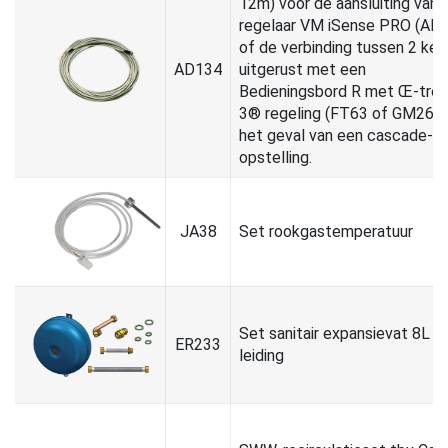
12m) voor de aansluiting van 
regelaar VM iSense PRO (AD
of de verbinding tussen 2 ket
AD134
uitgerust met een
Bedieningsbord R met Œ-tron
3® regeling (FT63 of GM26) i
het geval van een cascade-
opstelling.
JA38
Set rookgastemperatuur
Set sanitair expansievat 8L inc
ER233
leiding