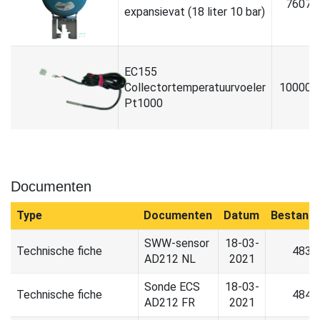
76070
expansievat (18 liter 10 bar)
EC155
Collectortemperatuurvoeler
100008
Pt1000
Documenten
Type
Documenten
Datum
Bestand
SWW-sensor
18-03-
Technische fiche
483.
AD212 NL
2021
Sonde ECS
18-03-
Technische fiche
484.
AD212 FR
2021