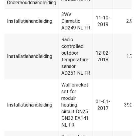
Onderhoudshandleiding
3WV
11-10-
Installatiehandleiding
Diematic
2.9
2019
AD249 NL FR
Radio
controlled
outdoor
12-02-
Installatiehandleiding
1.7
temperature
2018
sensor
AD251 NL FR
Wall bracket
set for
modulr
01-01-
Installatiehandleiding
heating
390.
2017
circuit DN25
DN32 EA141
NL FR