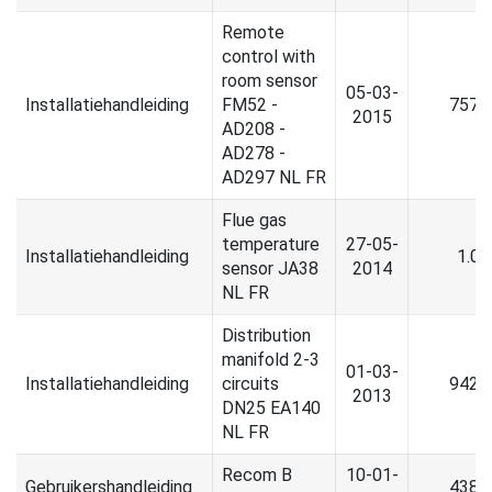
Remote
control with
room sensor
05-03-
Installatiehandleiding
FM52 -
757.
2015
AD208 -
AD278 -
AD297 NL FR
Flue gas
temperature
27-05-
Installatiehandleiding
1.0
sensor JA38
2014
NL FR
Distribution
manifold 2-3
01-03-
Installatiehandleiding
circuits
942.
2013
DN25 EA140
NL FR
Recom B
10-01-
Gebruikershandleiding
438.