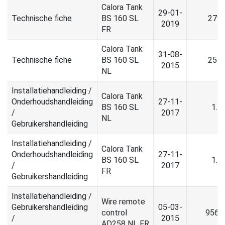
Calora Tank
29-01-
Technische fiche
BS 160 SL
279.
2019
FR
Calora Tank
31-08-
Technische fiche
BS 160 SL
257.
2015
NL
Installatiehandleiding /
Calora Tank
Onderhoudshandleiding
27-11-
BS 160 SL
1.8
/
2017
NL
Gebruikershandleiding
Installatiehandleiding /
Calora Tank
Onderhoudshandleiding
27-11-
BS 160 SL
1.8
/
2017
FR
Gebruikershandleiding
Installatiehandleiding /
Wire remote
Gebruikershandleiding
05-03-
control
956.
/
2015
AD258 NL FR