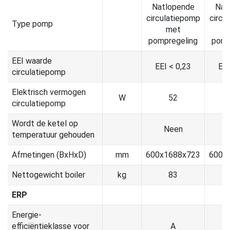
Natlopende
Nat
circulatiepomp
circu
Type pomp
met
pompregeling
pomp
EEI waarde
EEI < 0,23
EEI
circulatiepomp
Elektrisch vermogen
W
52
circulatiepomp
Wordt de ketel op
Neen
temperatuur gehouden
Afmetingen (BxHxD)
mm
600x1688x723
600x
Nettogewicht boiler
kg
83
ERP
Energie-
efficiëntieklasse voor
A