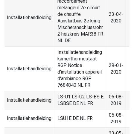
raccordement
melangeur 2e circuit
de chauffe
23-04-
Installatiehandleiding
Aansluitbuis 2e kring
2020
Mischeranschlussrohr
2 heizkreis MAR38 FR
NL DE
Installatiehandleiding
kamerthermostaat
RGP Notice
29-01-
Installatiehandleiding
d'installation appareil
2020
d'ambiance RGP
7684840 NL FR
LS-U1 LS-U2 LS-BS E
05-08-
Installatiehandleiding
LSBSE DE NL FR
2019
05-08-
Installatiehandleiding
LSU1E DE NL FR
2019
23-05-