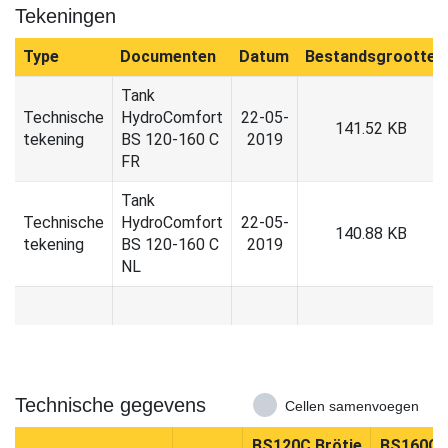
Tekeningen
Type
Documenten
Datum
Bestandsgrootte
Tank
Technische
HydroComfort
22-05-
141.52 KB
tekening
BS 120-160 C
2019
FR
Tank
Technische
HydroComfort
22-05-
140.88 KB
tekening
BS 120-160 C
2019
NL
Technische gegevens
Cellen samenvoegen
BS120C Brötje
BS160C B