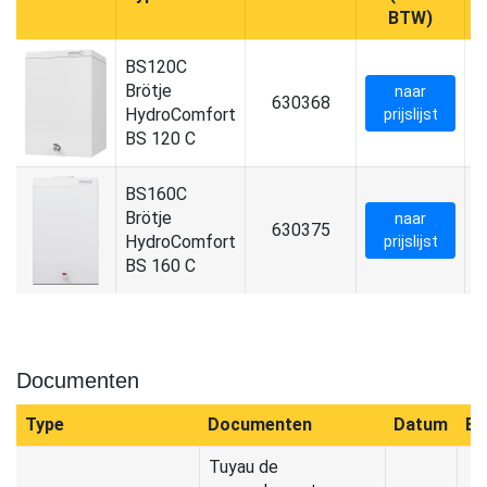
BTW)
BS120C
Brötje
naar
630368
B
HydroComfort
prijslijst
BS 120 C
BS160C
Brötje
naar
630375
B
HydroComfort
prijslijst
BS 160 C
Documenten
Type
Documenten
Datum
Be
Tuyau de