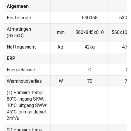
Algemeen
Bestelcode
630368
6303
Afmetingen
mm
560x845x610
560x104
(BxHxD)
Nettogewicht
kg
42kg
47k
ERP
Energieklasse
C
C
Warmhoudverlies
W
70
76
(1) Primaire temp.:
80°C, ingang SKW:
10°C, uitgang SWW:
45°C, primair debiet:
2m³/u
(2) Primaire temp.: