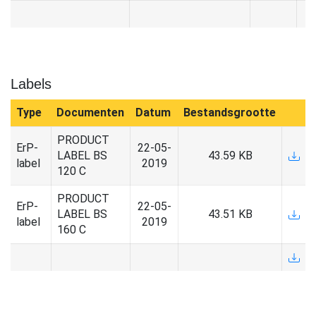
Labels
Type
Documenten
Datum
Bestandsgrootte
PRODUCT
ErP-
22-05-
LABEL BS
43.59 KB
label
2019
120 C
PRODUCT
ErP-
22-05-
LABEL BS
43.51 KB
label
2019
160 C