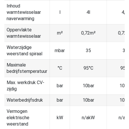
Inhoud
warmtewisselaar
l
4l
4,2l
naverwarming
Oppervlakte
m²
0,72m²
0,72
warmtewisselaar
Waterzijdige
mbar
35
35
weerstand spiraal
Maximale
°C
95°C
95°
bedrijfstemperatuur
Max. werkdruk CV-
bar
10bar
10ba
zijdig
Waterbedrijfsdruk
bar
10bar
10ba
Vermogen
elektrische
kW
n/akW
n/ak
weerstand