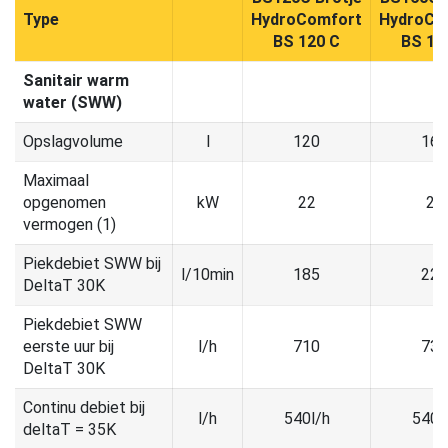
Type
HydroComfort
HydroCo
BS 120 C
BS 16
Sanitair warm
water (SWW)
Opslagvolume
l
120
160
Maximaal
opgenomen
kW
22
22
vermogen (1)
Piekdebiet SWW bij
l/10min
185
220
DeltaT 30K
Piekdebiet SWW
eerste uur bij
l/h
710
735
DeltaT 30K
Continu debiet bij
l/h
540l/h
540l
deltaT = 35K