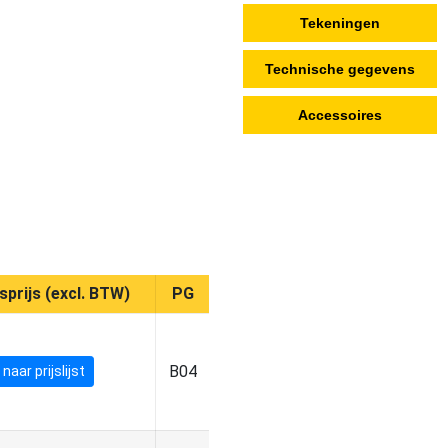
Tekeningen
Technische gegevens
Accessoires
sprijs (excl. BTW)
PG
B04
naar prijslijst