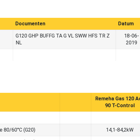
Documenten
Datum
G120 GHP BUFFG TA G VL SWW HFS TR Z
18-06-
NL
2019
Remeha Gas 120 A
90 T-Control
me 80/60°C (G20)
14,1-84,2kW