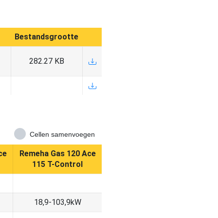
Bestandsgrootte
282.27 KB
Cellen samenvoegen
ce
Remeha Gas 120 Ace
115 T-Control
18,9-103,9kW