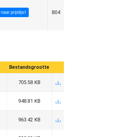
B04
naar prijslijst
Bestandsgrootte
705.58 KB
948.81 KB
963.42 KB