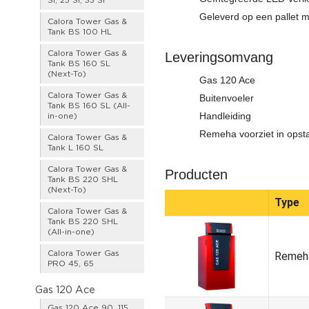
Si, 25 Si, 35 Si
Geleverd op een pallet 
Calora Tower Gas &
Tank BS 100 HL
Calora Tower Gas &
Leveringsomvang
Tank BS 160 SL
(Next-To)
Gas 120 Ace
Calora Tower Gas &
Buitenvoeler
Tank BS 160 SL (All-
Handleiding
in-one)
Remeha voorziet in opst
Calora Tower Gas &
Tank L 160 SL
Calora Tower Gas &
Producten
Tank BS 220 SHL
(Next-To)
Type
Calora Tower Gas &
Tank BS 220 SHL
(All-in-one)
Calora Tower Gas
Remeha
PRO 45, 65
Gas 120 Ace
Gas 120 Ace 90, 115