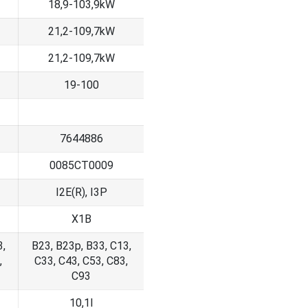
18,9-103,9kW
21,2-109,7kW
21,2-109,7kW
19-100
7644886
0085CT0009
I2E(R), I3P
X1B
3,
B23, B23p, B33, C13,
,
C33, C43, C53, C83,
C93
10,1l