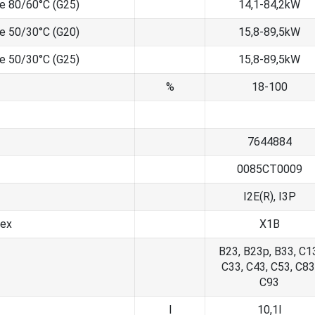
me 80/60°C (G25)
14,1-84,2kW
me 50/30°C (G20)
15,8-89,5kW
me 50/30°C (G25)
15,8-89,5kW
%
18-100
7644884
0085CT0009
I2E(R), I3P
dex
X1B
B23, B23p, B33, C1
C33, C43, C53, C83
C93
l
10,1l