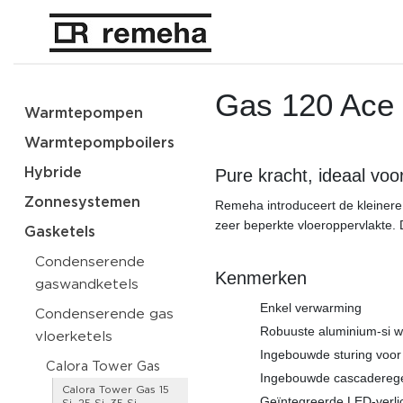
Gas 120 Ace 
Warmtepompen
Warmtepompboilers
Hybride
Pure kracht, ideaal vo
Zonnesystemen
Remeha introduceert de kleiner
zeer beperkte vloeroppervlakte. 
Gasketels
Condenserende
Kenmerken
gaswandketels
Enkel verwarming
Condenserende gas
Robuuste aluminium-si w
vloerketels
Ingebouwde sturing voor
Calora Tower Gas
Ingebouwde cascaderegeli
Calora Tower Gas 15
Geïntegreerde LED-verlic