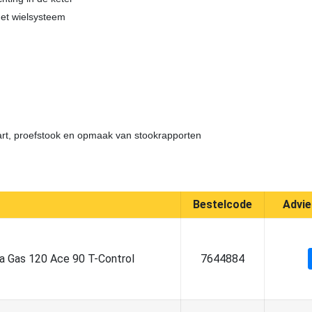
met wielsysteem
art, proefstook en opmaak van stookrapporten
Bestelcode
Advie
 Gas 120 Ace 90 T-Control
7644884