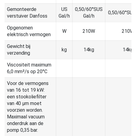
Gemonteerde
US
0,50/60°SUS
0,50/60°SUS
verstuiver Danfoss
Gal/h
Gal/h
Opgenomen
W
210W
210W
elektrisch vermogen
Gewicht bij
kg
14kg
14kg
verzending
Viscositeit maximum
6,0 mm²/s op 20°C
Voor de vermogens
van 16 tot 19 kW:
een stookoliefilter
van 40 µm moet
voorzien worden.
Maximaal vacuum
onderdruk aan de
pomp 0,35 bar.