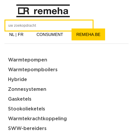
NL
|
FR
CONSUMENT
REMEHA.BE
Warmtepompen
Warmtepompboilers
Hybride
Zonnesystemen
Gasketels
Stookolieketels
Warmtekrachtkoppeling
SWW-bereiders