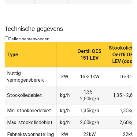
Technische gegevens
Cellen samenvoegen
Stookoliebr
Oertli OES
Type
Oertli OES
151 LEV
LEV (doc. i
Nuttig
kW
16-31kW
16-31k
vermogensbereik
1,35 -
Stookoliedebiet
kg/h
1,35 - 2,60
2,60kg/h
Min. stookoliedebiet
kg/h
1,35kg/h
1,35kg/
Max. stookoliedebiet
kg/h
2,60kg/h
2,60kg/
Fabrieksvoorinstelling
kW
22kW
22kW