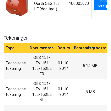
naar
Oertli OES 153
100005070
prijslijst
LE (doc. incl.)
Tekeningen
Type
Documenten
Datum
Bestandsgrootte
OES 151-
Technische
LEV-151-
01-10-
5.14 MB
tekening
152-153LE
2014
FR
OES 151-
Technische
LEV-151-
01-10-
5 MB
tekening
152-153LE
2014
NL